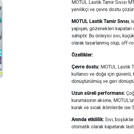
MOTUL Lastik Tamir Sıvısı MT
yenilikçi ve çevre dostu çözü
MOTUL Lastik Tamir Sıvısı
, 
yapışan, gözenekleri kapatan v
sahiptir. Bu önleyici sıvı, küç
olarak tasarlanmış olup, off-r
Özellikler:
Çevre dostu:
MOTUL Lastik Tam
kullanıcı ve doğa için güvenli,
dönüştürülmüş ve geri dönüştürü
Uzun süreli performans:
Çoğu
kurumasının aksine, MOTUL'un 
kurak ve sıcak iklimlerde ise 5 
Anında etkililik:
Sıvı, boşlukla
otomatik olarak kapatarak lasti