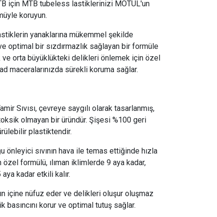
B için MTB tubeless lastiklerinizi MOTUL'un
müyle koruyun.
lastiklerin yanaklarına mükemmel şekilde
e optimal bir sızdırmazlık sağlayan bir formüle
ük ve orta büyüklükteki delikleri önlemek için özel
oad maceralarınızda sürekli koruma sağlar.
ir Sıvısı, çevreye saygılı olarak tasarlanmış,
 toksik olmayan bir üründür. Şişesi %100 geri
lebilir plastiktendir.
 önleyici sıvının hava ile temas ettiğinde hızla
özel formülü, ılıman iklimlerde 9 aya kadar,
aya kadar etkili kalır.
rın içine nüfuz eder ve delikleri oluşur oluşmaz
k basıncını korur ve optimal tutuş sağlar.