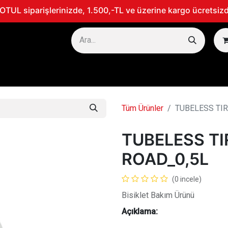
TUL siparişlerinizde, 1.500,-TL ve üzerine kargo ücretsizd
TOSİKLET
MARİN
300V - PERFORMANS ÜRÜNLERİ
Tüm Ürünler
TUBELESS TIR
TUBELESS TI
ROAD_0,5L
(0 incele)
Bisiklet Bakım Ürünü
Açıklama: