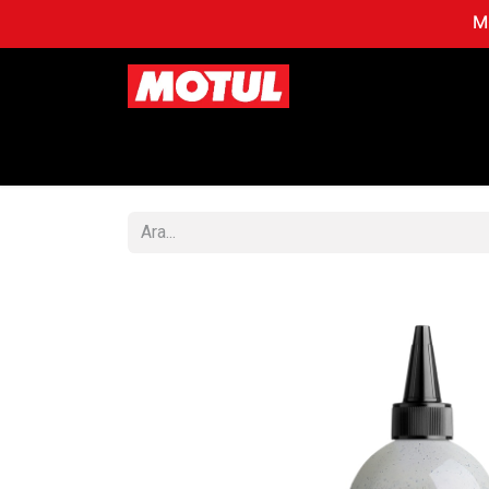
MO
Mağaza
OTOMOBİL
MO