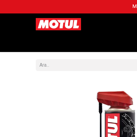
MO
Mağaza
OTOMOBİL
MO