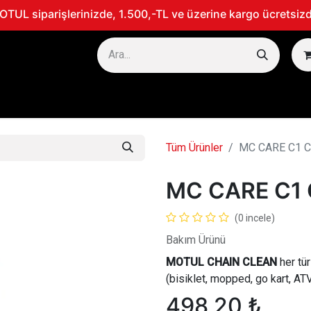
TUL siparişlerinizde, 1.500,-TL ve üzerine kargo ücretsizd
TOSİKLET
MARİN
300V - PERFORMANS ÜRÜNLERİ
Tüm Ürünler
MC CARE C1 C
MC CARE C1 
(0 incele)
Bakım Ürünü
MOTUL CHAIN ​​CLEAN
her tür
(bisiklet, mopped, go kart, ATV…
498,20
₺