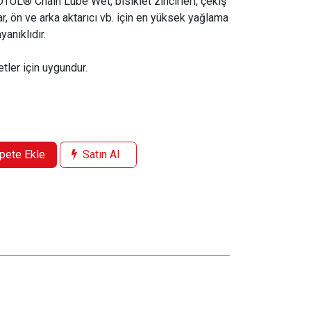
OTUL® Chain Lube Wet, bisiklet zincirleri, çekiş
r, ön ve arka aktarıcı vb. için en yüksek yağlama
yanıklıdır.
etler için uygundur.
pete Ekle
Satın Al