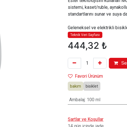
Ester teknolojisini kullanan M
sistemi, kaset/ruble, aynakolla
standartlarını sunar ve suya da
Geleneksel ve elektrikli bisikl
Teknik Veri Sayfası
444,32
₺
Se
Favori Ürünüm
bakım
bisiklet
Ambalaj
:
100 ml
Şartlar ve Koşullar
14 gün içinde iade