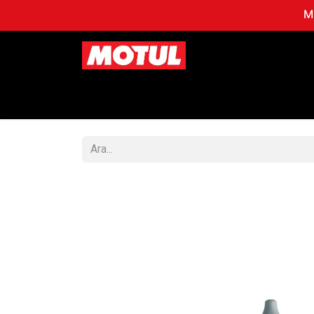
MO
Mağaza
OTOMOBİL
MO