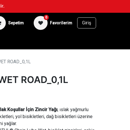
ir.
0
Giriş
Sepetim
Favorilerim
BİSİKLET
SUPERFAN
WET ROAD_0,1L
WET ROAD_0,1L
k Koşullar İçin Zincir Yağı
, ıslak yağmurlu
letleri, yol bisikletleri, dağ bisikletleri üzerine
ni yağlar.