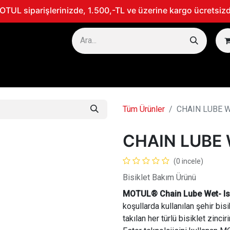
TUL siparişlerinizde, 1.500,-TL ve üzerine kargo ücretsizd
TOSİKLET
MARİN
300V - PERFORMANS ÜRÜNLERİ
Tüm Ürünler
CHAIN LUBE 
CHAIN LUBE 
(0 incele)
Bisiklet Bakım Ürünü
MOTUL® Chain Lube Wet- Isla
koşullarda kullanılan şehir bisik
takılan her türlü bisiklet zinciri