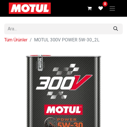
0
Tüm Ürünler
MOTUL 300V POWER 5W-30_2L