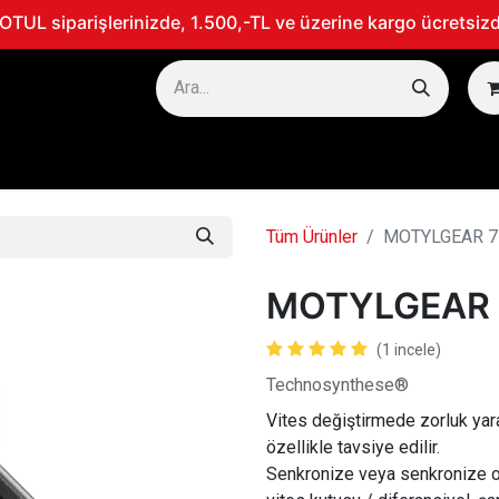
TUL siparişlerinizde, 1.500,-TL ve üzerine kargo ücretsizd
TOSİKLET
MARİN
300V - PERFORMANS ÜRÜNLERİ
Tüm Ürünler
MOTYLGEAR 7
MOTYLGEAR 
(1 incele)
Technosynthese®
Vites değiştirmede zorluk yarat
özellikle tavsiye edilir.
Senkronize veya senkronize o