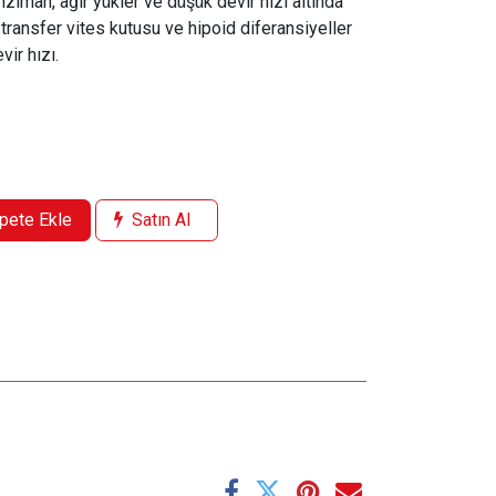
nzıman, ağır yükler ve düşük devir hızı altında
transfer vites kutusu ve hipoid diferansiyeller
vir hızı.
pete Ekle
Satın Al