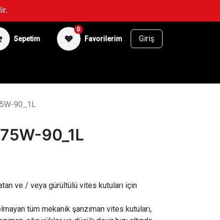
ir.
0
Giriş
Sepetim
Favorilerim
BİSİKLET
SUPERFAN
5W-90_1L
75W-90_1L
an ve / veya gürültülü vites kutuları için
lmayan tüm mekanik şanzıman vites kutuları,