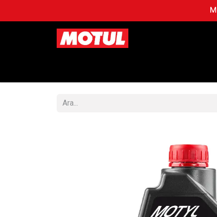
MO
Mağaza
OTOMOBİL
MO