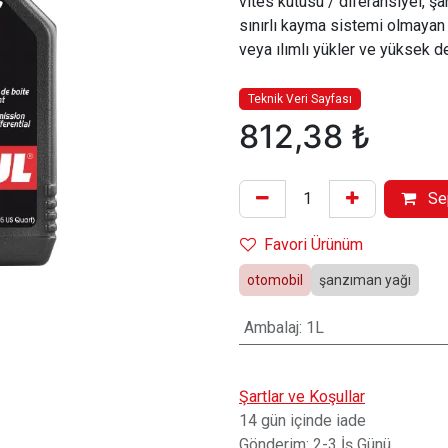
vites kutusu / diferansiyel, şa
sınırlı kayma sistemi olmayan 
veya ılımlı yükler ve yüksek de
Teknik Veri Sayfası
812,38
₺
Se
Favori Ürünüm
otomobil
şanzıman yağı
Ambalaj
:
1L
Şartlar ve Koşullar
14 gün içinde iade
Gönderim: 2-3 İş Günü