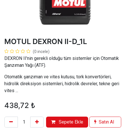
MOTUL DEXRON II-D_1L
(0 incele)
DEXRON II'nin gerekli olduğu tüm sistemler için Otomatik
Şanzıman Yağı (ATF).
Otomatik şanzıman ve vites kutusu, tork konvertörleri,
hidrolik direksiyon sistemleri, hidrolik devreler, tekne geri
vites ...
438,72
₺
Sepete Ekle
Satın Al