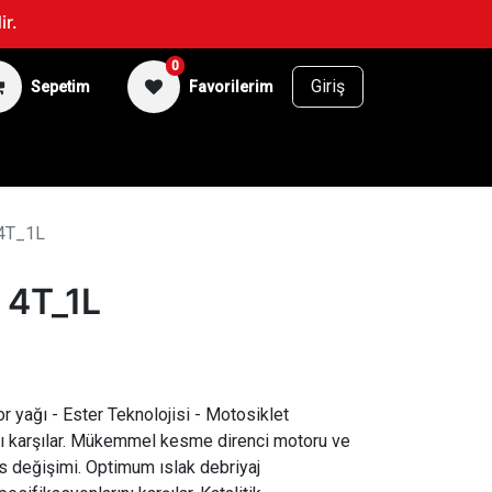
ir.
0
Giriş
Sepetim
Favorilerim
BİSİKLET
SUPERFAN
4T_1L
 4T_1L
 yağı - Ester Teknolojisi - Motosiklet
ını karşılar. Mükemmel kesme direnci motoru ve
s değişimi. Optimum ıslak debriyaj