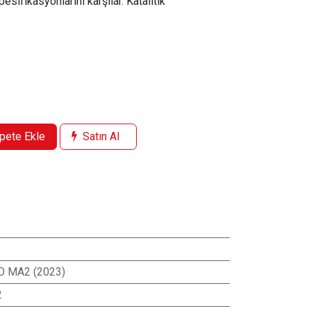
ifikasyonlarını karşılar. Katalitik
pete Ekle
Satın Al
O MA2 (2023)
2