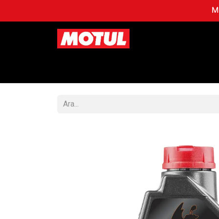
MO
Mağaza
OTOMOBİL
MO