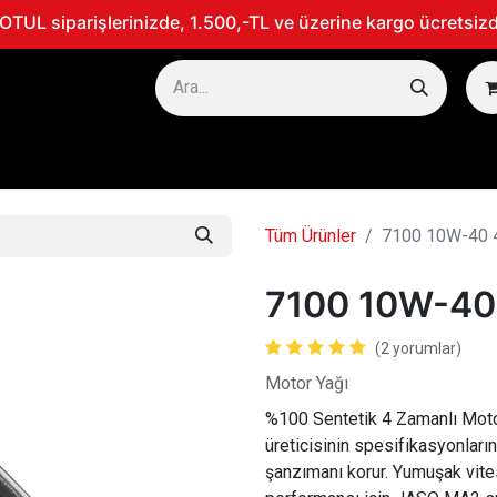
TUL siparişlerinizde, 1.500,-TL ve üzerine kargo ücretsizd
TOSİKLET
MARİN
300V - PERFORMANS ÜRÜNLERİ
Tüm Ürünler
7100 10W-40 
7100 10W-40
(2 yorumlar)
Motor Yağı
%100 Sentetik 4 Zamanlı Motor
üreticisinin spesifikasyonlar
şanzımanı korur. Yumuşak vite