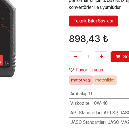
performansı için JASO MA2 spes
konvertörler ile uyumludur.
Teknik Bilgi Sayfası
898,43
₺
Se
Favori Ürünüm
motor yağı
motosiklet
Ambalaj
:
1L
Viskozite
:
10W-40
API Standartları
:
API SP, JAS
JASO Standartları
:
JASO MA